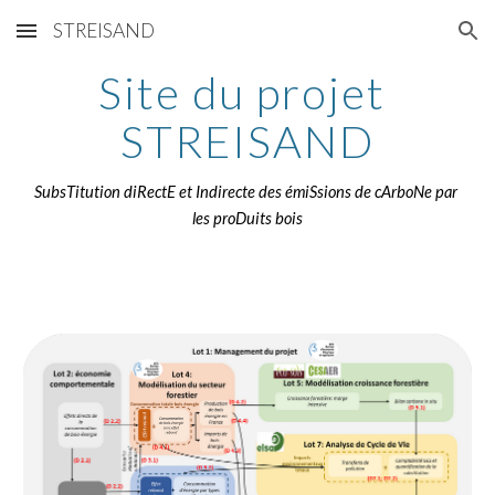
STREISAND
Skip to main content
Skip to navigation
Site du projet 
STREISAND
SubsTitution diRectE et Indirecte des émiSsions de cArboNe par 
les proDuits bois